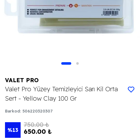
VALET PRO
Valet Pro Yüzey Temizleyici Sarı Kil Orta
Sert - Yellow Clay 100 Gr
Barkod
:
506220320307
750.00 ₺
%
13
650.00 ₺