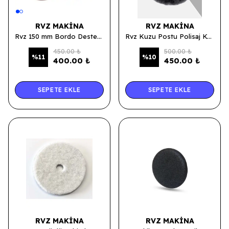
RVZ MAKINA
RVZ MAKINA
Rvz 150 mm Bordo Destek Tabanlı İnce Pasta Süngeri
Rvz Kuzu Postu Polisaj Keçesi Gri 160mm
450.00 ₺
500.00 ₺
%
11
%
10
400.00 ₺
450.00 ₺
SEPETE EKLE
SEPETE EKLE
RVZ MAKINA
RVZ MAKINA