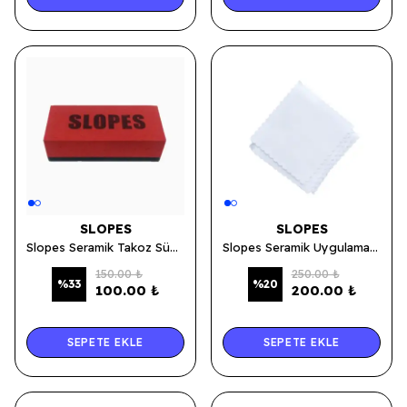
SLOPES
SLOPES
Slopes Seramik Takoz Süngeri
Slopes Seramik Uygulama Bezi 10'lu Paket
150.00 ₺
250.00 ₺
%
33
%
20
100.00 ₺
200.00 ₺
SEPETE EKLE
SEPETE EKLE