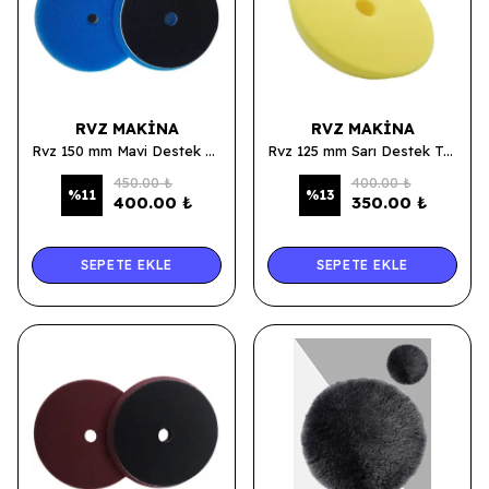
RVZ MAKINA
RVZ MAKINA
Rvz 150 mm Mavi Destek Tabanlı Kalın ve İnce Pasta Süngeri
Rvz 125 mm Sarı Destek Tabanlı İnce Pasta Süngeri
450.00 ₺
400.00 ₺
%
11
%
13
400.00 ₺
350.00 ₺
SEPETE EKLE
SEPETE EKLE