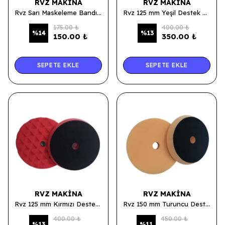
RVZ MAKINA
RVZ MAKINA
Rvz Sarı Maskeleme Bandı 24mmx50mt
Rvz 125 mm Yeşil Destek Tabanlı Kalın ve İnce Pasta Süngeri
175.00 ₺
400.00 ₺
%
14
%
13
150.00 ₺
350.00 ₺
SEPETE EKLE
SEPETE EKLE
RVZ MAKINA
RVZ MAKINA
Rvz 125 mm Kırmızı Destek Tabanlı Hare Giderici ve Cila Süngeri
Rvz 150 mm Turuncu Destek Tabanlı Hare Giderici ve Cila Süngeri
400.00 ₺
450.00 ₺
%
13
%
11