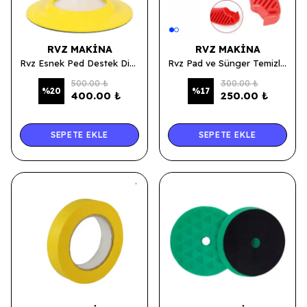
RVZ MAKINA
RVZ MAKINA
Rvz Esnek Ped Destek Diski 125mm
Rvz Pad ve Sünger Temizleme Fırçası
500.00 ₺
300.00 ₺
%
20
%
17
400.00 ₺
250.00 ₺
SEPETE EKLE
SEPETE EKLE