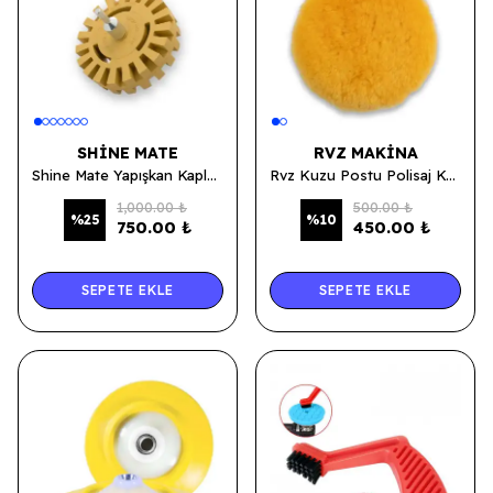
SHINE MATE
RVZ MAKINA
Shine Mate Yapışkan Kaplama Sökücü Disk / Silikon Silgi
Rvz Kuzu Postu Polisaj Keçesi Sarı 160mm
1,000.00 ₺
500.00 ₺
%
25
%
10
750.00 ₺
450.00 ₺
SEPETE EKLE
SEPETE EKLE