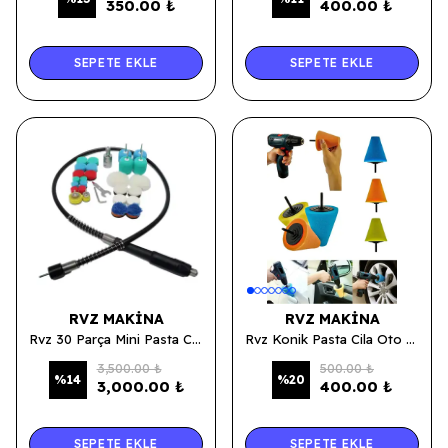
350.00 ₺
400.00 ₺
SEPETE EKLE
SEPETE EKLE
RVZ MAKINA
RVZ MAKINA
Rvz 30 Parça Mini Pasta Cila Makina Uzatma Seti
Rvz Konik Pasta Cila Oto Parlatma Polisaj Süngeri Aparatı Matkap Ucu Jant Temizlik Seti (3 Parça)
3,500.00 ₺
500.00 ₺
%
14
%
20
3,000.00 ₺
400.00 ₺
SEPETE EKLE
SEPETE EKLE