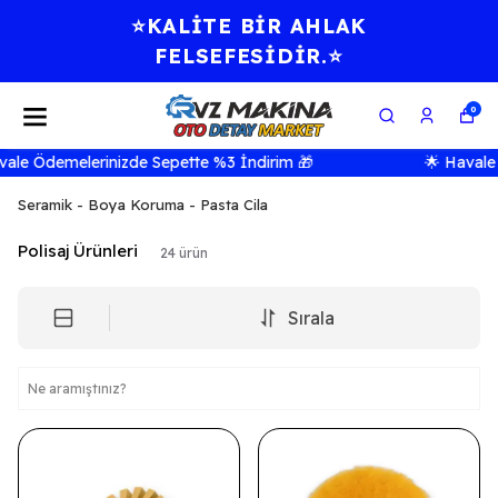
⭐KALİTE BİR AHLAK
FELSEFESİDİR.⭐
0
Ödemelerinizde Sepette %3 İndirim 🎁
🌟 Havale Ödem
Seramik - Boya Koruma - Pasta Cila
Polisaj Ürünleri
24
ürün
Sırala