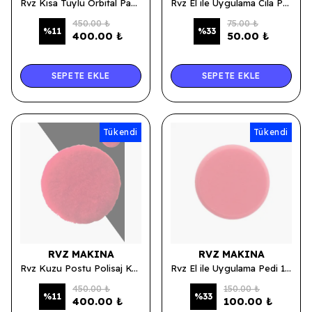
Rvz Kısa Tüylü Orbital Pasta Keçesi 150mm
Rvz El ile Uygulama Cila Pedi 10 Cm - Siyah/Sarı
450.00 ₺
75.00 ₺
%
11
%
33
400.00 ₺
50.00 ₺
SEPETE EKLE
SEPETE EKLE
Tükendi
Tükendi
RVZ MAKINA
RVZ MAKINA
Rvz Kuzu Postu Polisaj Keçesi Kırmızı 160mm
Rvz El ile Uygulama Pedi 10 Cm - Kırmızı
450.00 ₺
150.00 ₺
%
11
%
33
400.00 ₺
100.00 ₺