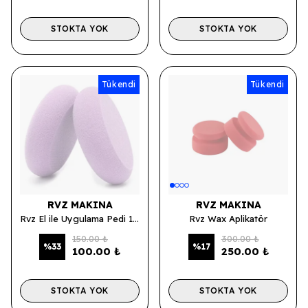
STOKTA YOK
STOKTA YOK
Tükendi
Tükendi
RVZ MAKINA
RVZ MAKINA
Rvz El ile Uygulama Pedi 13 Cm - Mor
Rvz Wax Aplikatör
150.00 ₺
300.00 ₺
%
33
%
17
100.00 ₺
250.00 ₺
STOKTA YOK
STOKTA YOK