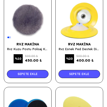
RVZ MAKINA
RVZ MAKINA
Rvz Kuzu Postu Polisaj Keçesi Lila 160mm
Rvz Esnek Ped Destek Diski 150mm
500.00 ₺
500.00 ₺
%
10
%
20
450.00 ₺
400.00 ₺
SEPETE EKLE
SEPETE EKLE