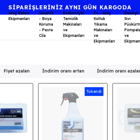
⭐KALİTE BİR AHLAK FELSEFESİDİR.⭐
Araç Bakım
Seramik
Endüstriyel
Ev - Araç
Basınçlı
Ekipmanları
- Boya
Temizlik
Koltuk
Sıvı
Koruma
Makinaları
Yıkama
Püskürt
- Pasta
ve
Makinaları
Pompala
Cila
Ekipmanları
ve
ve
Ekipmanları
Ekipmanl
Fiyat azalan
İndirim oranı artan
İndirim oranı azala
Tükendi