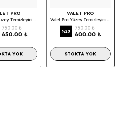
LET PRO
VALET PRO
Valet Pro Yüzey Temizleyici Sarı Kil Orta Sert - Yellow Clay 100 Gr
Valet Pro Yüzey Temizleyici Turuncu Kil Yumuşak - Orange Clay 100 Gr
750.00 ₺
750.00 ₺
%
20
650.00 ₺
600.00 ₺
OKTA YOK
STOKTA YOK