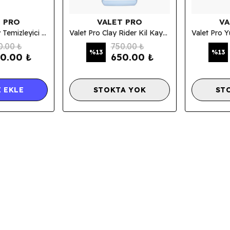
 PRO
VALET PRO
VA
Valet Pro Yüzey Temizleyici Mavi Kil Sert - Blue Clay 100 Gr
Valet Pro Clay Rider Kil Kaydırıcı Sprey 500 Ml.
0.00 ₺
750.00 ₺
%
13
%
13
0.00 ₺
650.00 ₺
 EKLE
STOKTA YOK
ST