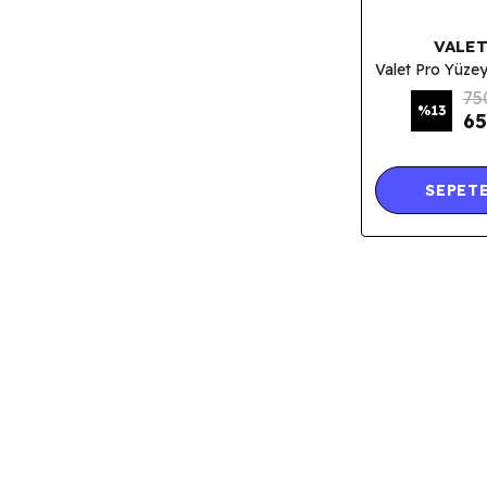
VALET
75
%
13
65
SEPETE