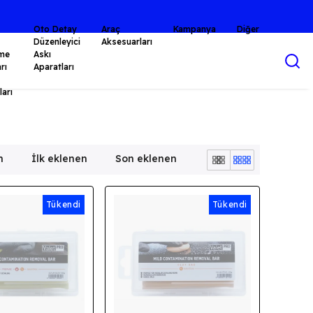
Oto Detay
Araç
Kampanya
Diğer
Düzenleyici
Aksesuarları
me
Askı
rı
Aparatları
arı
n
İlk eklenen
Son eklenen
Tükendi
Tükendi