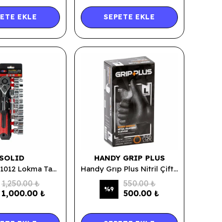
ETE EKLE
SEPETE EKLE
SOLID
HANDY GRIP PLUS
Solid SLD-1012 Lokma Takımı 12 Parça 1/2 5307
Handy Grıp Plus Nitril Çift Yönlü Elmas Dokulu Pudrasız Eldiven L Beden 50'Li
1,250.00 ₺
550.00 ₺
%
9
1,000.00 ₺
500.00 ₺