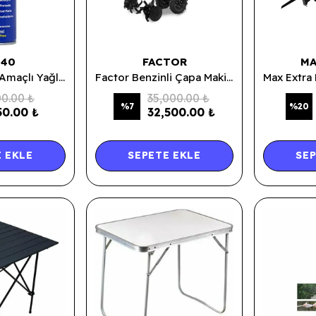
-40
FACTOR
MA
WD-40 Genel Amaçlı Yağlama ve Pas Sökücü Sprey 200 ML.
Factor Benzinli Çapa Makinası Ipli - Şanzımanlı - Farlı
0.00 ₺
35,000.00 ₺
%
7
%
20
50.00 ₺
32,500.00 ₺
 EKLE
SEPETE EKLE
SEP