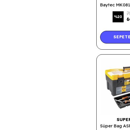
7
%
20
6
SEPETE
SUPE