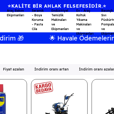
⭐KALİTE BİR AHLAK FELSEFESİDİR.⭐
Araç Bakım
Seramik
Endüstriyel
Ev - Araç
Basınçlı
Ekipmanları
- Boya
Temizlik
Koltuk
Sıvı
Koruma
Makinaları
Yıkama
Püskürt
- Pasta
ve
Makinaları
Pompala
Cila
Ekipmanları
ve
ve
Ekipmanları
Ekipmanl
🌟 Havale Ödemelerinizde Sepet
Fiyat azalan
İndirim oranı artan
İndirim oranı azala