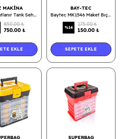
Z MAKINA
BAY-TEC
Portatif Katlanır Tank Sehpa
Baytec MK1546 Maket Bıçağı Lüx 2590
850.00 ₺
175.00 ₺
%
14
750.00 ₺
150.00 ₺
ETE EKLE
SEPETE EKLE
UPERBAG
SUPERBAG