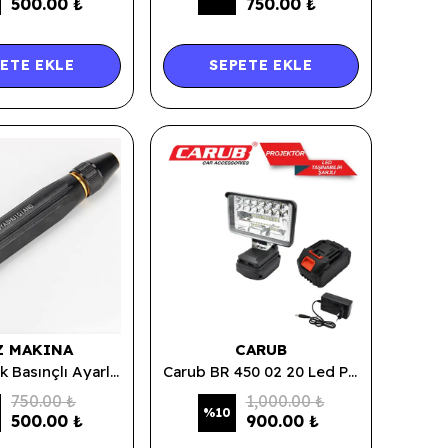
500.00 ₺
750.00 ₺
ETE EKLE
SEPETE EKLE
Z MAKINA
CARUB
Rvz Yüksek Basınçlı Ayarlanabilir Bahçe Sulama Püskürtme Tabancası / Hızlı Araba Yıkama Hortum Ucu
Carub BR 450 02 20 Led Projektör Taşınabilir Şarjlı
750.00 ₺
1,000.00 ₺
%
10
500.00 ₺
900.00 ₺