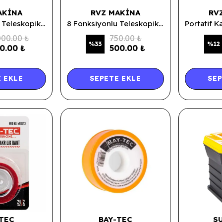
AKINA
RVZ MAKINA
RV
8 Fonksiyonlu Teleskopik & Sihirli Bahçe Hortumu 30 Metre
8 Fonksiyonlu Teleskopik & Sihirli Bahçe Hortumu 15 Metre
000.00 ₺
750.00 ₺
%
33
%
12
0.00 ₺
500.00 ₺
 EKLE
SEPETE EKLE
SEP
TEC
BAY-TEC
S