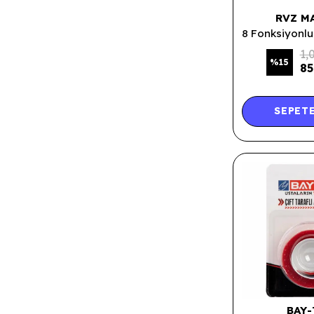
RVZ M
1,
%
15
85
SEPETE
BAY-