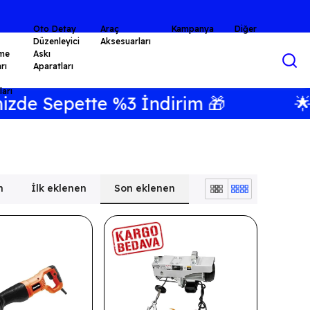
Oto Detay
Araç
Kampanya
Diğer
Düzenleyici
Aksesuarları
me
Askı
rı
Aparatları
arı
te %3 İndirim 🎁
🌟 Havale Öd
n
İlk eklenen
Son eklenen