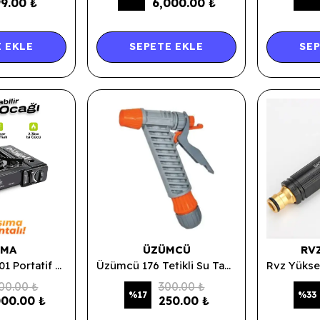
9.00 ₺
6,000.00 ₺
 EKLE
SEPETE EKLE
SEP
HMA
ÜZÜMCÜ
RV
Auhma RB-KF01 Portatif Kamp Ocağı 2.3kw Siyah | Taşınabilir Tekli Gazlı Ocak | Rüzgar Geçirmez, Piknik, Kamp, Bahçe, Tekne Kullanımı
Üzümcü 176 Tetikli Su Tabancası 1/2 Lüks Rekorlu
00.00 ₺
300.00 ₺
%
17
%
33
000.00 ₺
250.00 ₺