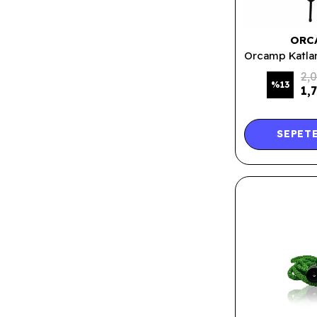
ORC
2,
%
13
1,
SEPETE