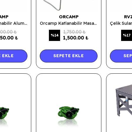
AMP
ORCAMP
RV
Orcamp Katlanabilir Aluminyum Masa 67x62x65 Cm
Orcamp Katlanabilir Masa 50X70X57 Cm
000.00 ₺
1,750.00 ₺
%
14
%
17
750.00 ₺
1,500.00 ₺
 EKLE
SEPETE EKLE
SEP