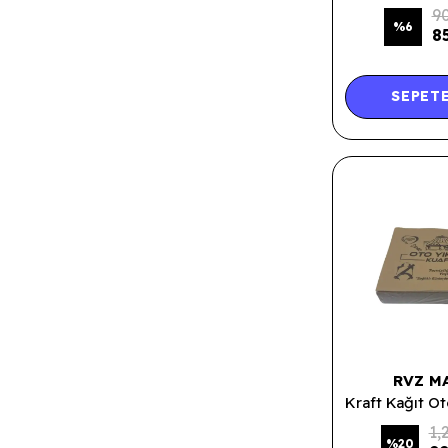
90
%
6
8
SEPETE
RVZ M
1,
%
20