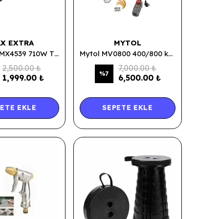
X EXTRA
MYTOL
Max Extra MX4539 710W Tilki Kuyruğu Kemik Kesme Testeresi
Mytol MV0800 400/800 kg Elektrikli Mini Vinç
2,500.00 ₺
7,000.00 ₺
%
7
1,999.00 ₺
6,500.00 ₺
ETE EKLE
SEPETE EKLE