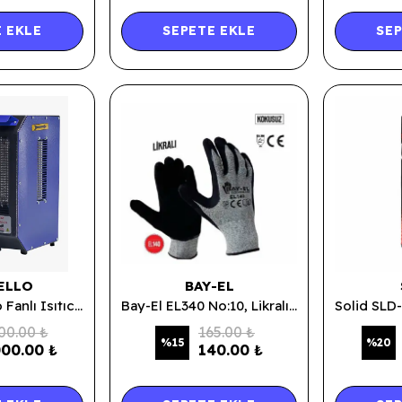
 EKLE
SEPETE EKLE
SEP
ELLO
BAY-EL
Nestello Mono Fanlı Isıtıcı 3400w
Bay-El EL340 No:10, Likralı Siyah Montaj Eldiveni 1/2 Siyah Nitril Kaplı Likralı İp Örme Eldiven
00.00 ₺
165.00 ₺
%
15
%
20
000.00 ₺
140.00 ₺