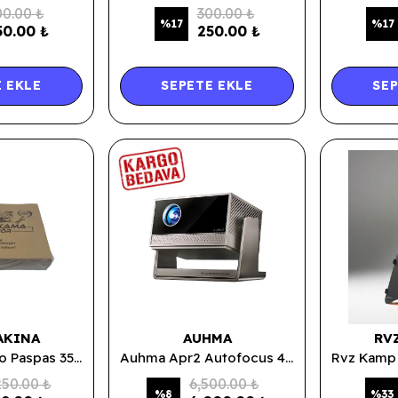
0.00 ₺
300.00 ₺
%
17
%
17
50.00 ₺
250.00 ₺
 EKLE
SEPETE EKLE
SEP
AKINA
AUHMA
RV
Kraft Kağıt Oto Paspas 35x50cm (120-130 gr Kraft) - 500 Adet
Auhma Apr2 Autofocus 4K Destekli Akıllı Android Projeksiyon Cihazı – Elektrikli Odaklama ve Çift Bant Wi-Fi
250.00 ₺
6,500.00 ₺
%
8
%
33