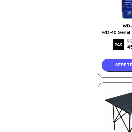
WD
50
%
10
4
SEPETE