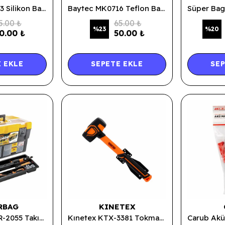
Baytec MK0813 Silikon Bandı Çift Taraflı 24mmX2mt 3520
Baytec MK0716 Teflon Bant 19mmX30mt 3568
5.00 ₺
65.00 ₺
%
23
%
20
0.00 ₺
50.00 ₺
 EKLE
SEPETE EKLE
SEP
RBAG
KINETEX
Süper Bag ASR-2055 Takım Çantası Çekmeceli 20 inç 0125
Kınetex KTX-3381 Tokmak Kauçuklu 250G 0145