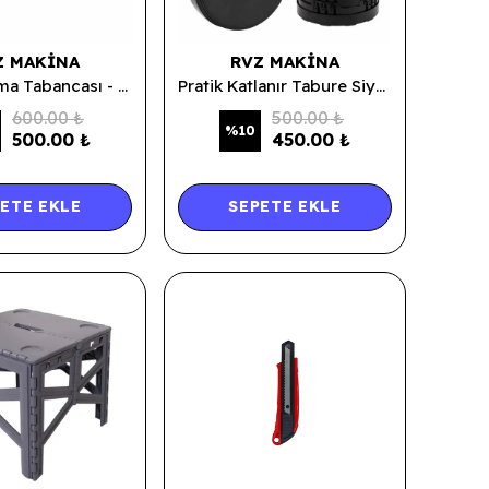
Z MAKINA
RVZ MAKINA
Çelik Sulama Tabancası - Ucu Ayarlanabilir
Pratik Katlanır Tabure Siyah
600.00 ₺
500.00 ₺
%
10
500.00 ₺
450.00 ₺
ETE EKLE
SEPETE EKLE