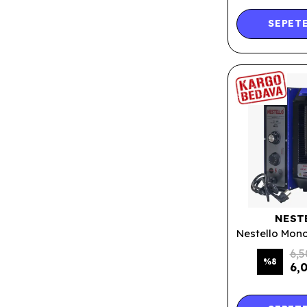
SEPETE
NEST
6,5
%
8
6,