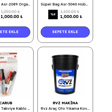
Süper Bag Asr-2089 Organizerli Takım Çanta 0736
Süper Bag Asr-5040 Hobby Organizerli Çanta 1757
1,250.00 ₺
1,100.00 ₺
%
9
1,000.00 ₺
1,000.00 ₺
ETE EKLE
SEPETE EKLE
CARUB
RVZ MAKINA
Carub Akü Takviye Kablo Maşası 2 Li Profesyonel Kırmızı-Siyah 1099
Rvz Araç Oto Yıkama Kovası | Kırılmaya ve Darbelere Dayanıklı - 20 Lt