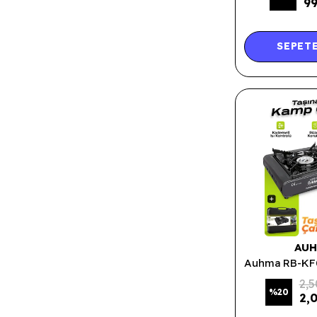
99
SEPETE
AU
2,5
%
20
2,