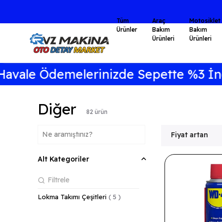
Tüm
Araç
Motosiklet
Ürünler
Bakım
Bakım
Ürünleri
Ürünleri
melerinizde Sepette %3 İndirim 🎁
Diğer
82
ürün
Fiyat artan
Alt Kategoriler
Lokma Takımı Çeşitleri
(
5
)