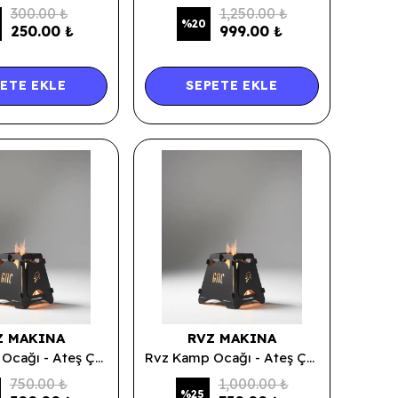
300.00 ₺
1,250.00 ₺
%
20
250.00 ₺
999.00 ₺
ETE EKLE
SEPETE EKLE
Z MAKINA
RVZ MAKINA
Rvz Kamp Ocağı - Ateş Çukuru - Mini Mangal - 15x15
Rvz Kamp Ocağı - Ateş Çukuru - Mini Mangal - 22x22
750.00 ₺
1,000.00 ₺
%
25