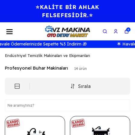
⭐KALİTE BİR AHLAK
FELSEFESİDİR.⭐
0
le Ödemelerinizde Sepette %3 İndirim 🎁
🌟 Havale Ö
Endüstriyel Temizlik Makinaları ve Ekipmanları
Profesyonel Buhar Makinaları
14
ürün
Sırala