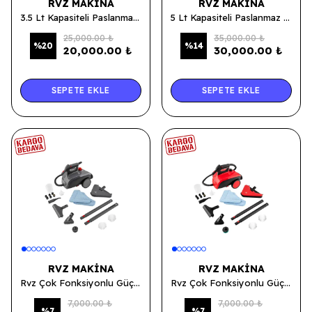
RVZ MAKINA
RVZ MAKINA
3.5 Lt Kapasiteli Paslanmaz Çelik Yüksek Basınçlı Buhar Makinesi - Ayaktan Pedallı
5 Lt Kapasiteli Paslanmaz Çelik Yüksek Basınçlı Buhar Makinesi - Ayaktan Pedallı
25,000.00 ₺
35,000.00 ₺
%
20
%
14
20,000.00 ₺
30,000.00 ₺
SEPETE EKLE
SEPETE EKLE
RVZ MAKINA
RVZ MAKINA
Rvz Çok Fonksiyonlu Güçlü Buharlı Temizleyici Makinesi - Gri Renk
Rvz Çok Fonksiyonlu Güçlü Buharlı Temizleyici Makinesi - Kırmızı Renk
7,000.00 ₺
7,000.00 ₺
%
7
%
7