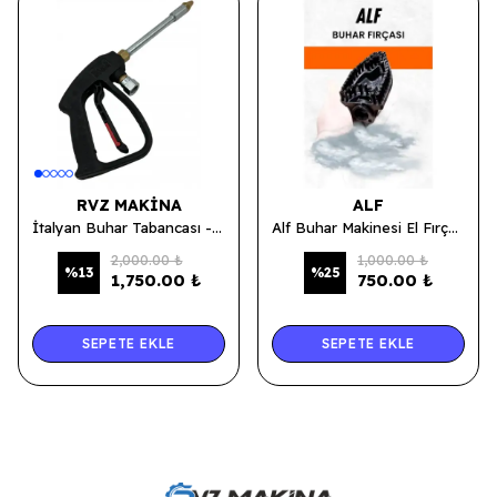
RVZ MAKINA
ALF
İtalyan Buhar Tabancası - Uzun
Alf Buhar Makinesi El Fırçası
2,000.00 ₺
1,000.00 ₺
%
13
%
25
1,750.00 ₺
750.00 ₺
SEPETE EKLE
SEPETE EKLE