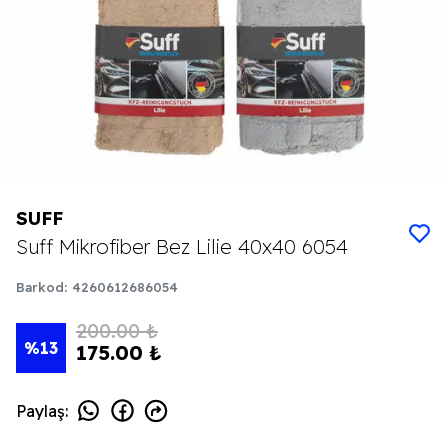
SUFF
Suff Mikrofiber Bez Lilie 40x40 6054
Barkod
:
4260612686054
200.00 ₺
%
13
175.00 ₺
Paylaş
: