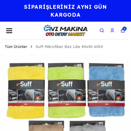
İNİZ AYNI GÜN
⭐KALİTE
RGODA
FELSE
0
Tüm Ürünler
Suff Mikrofiber Bez Lilie 40x40 6054