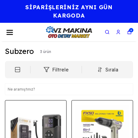
SİPARİŞLERİNİZ AYNI GÜN
KARGODA
0
Subzero
3
ürün
Filtrele
Sırala