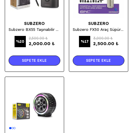
SUBZERO
SUBZERO
Subzero BX55 Taşınabilir Akıllı Kablosuz Hava Kompresörü - Dijital Ekranlı Şarj Edilebilir Lastik Şişirme Pompası
Subzero FX50 Araç Süpürge 14.000 P.A. 8 in 1
2,500.00 ₺
3,000.00 ₺
%
20
%
17
2,000.00 ₺
2,500.00 ₺
SEPETE EKLE
SEPETE EKLE