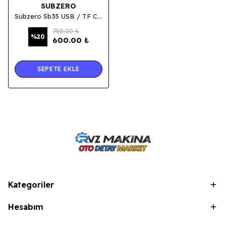
SUBZERO
Subzero Sb35 USB / TF Card / Aux / RGB Işıklı Kablosuz Bluetooth Hoparlör
750.00 ₺
%
20
600.00 ₺
SEPETE EKLE
Kategoriler
Hesabım