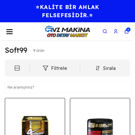
⭐KALİTE BİR AHLAK
FELSEFESİDİR.⭐
0
Soft99
9
ürün
Filtrele
Sırala