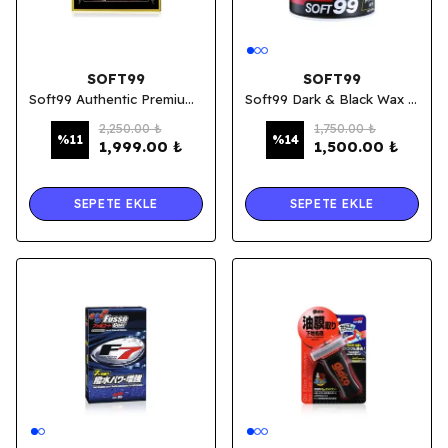
SOFT99
SOFT99
Soft99 Authentic Premium Carnauba Wax 200 gr
Soft99 Dark & Black Wax Boya Koruyucu Wax 300gr
2,250.00 ₺
1,750.00 ₺
%
11
%
14
1,999.00 ₺
1,500.00 ₺
SEPETE EKLE
SEPETE EKLE