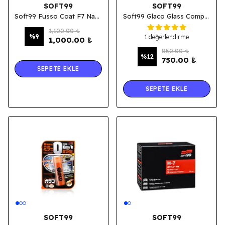
SOFT99
SOFT99
Soft99 Fusso Coat F7 Nano Boya Koruma Cila 300 Ml.
Soft99 Glaco Glass Compound Roll On Cam Temizleyici Pasta 100ml.
1,100.00 ₺
%
9
1 değerlendirme
1,000.00 ₺
850.00 ₺
%
12
750.00 ₺
SEPETE EKLE
SEPETE EKLE
SOFT99
SOFT99