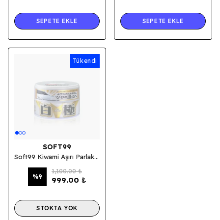
SEPETE EKLE
SEPETE EKLE
Tükendi
Tükendi
SOFT99
Soft99 Kiwami Aşırı Parlak Wax Beyaz Renk 200gr.
1,100.00 ₺
%
9
999.00 ₺
STOKTA YOK