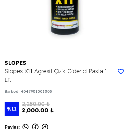
SLOPES
Slopes X11 Agresif Çizik Giderici Pasta 1
Lt.
Barkod
:
4047901001005
2,250.00 ₺
%
11
2,000.00 ₺
Paylaş
: