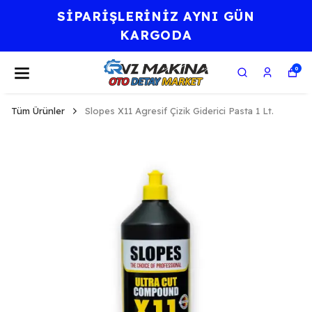
 AYNI GÜN
⭐KALİTE BİR
DA
FELSEFESİ
0
Tüm Ürünler
Slopes X11 Agresif Çizik Giderici Pasta 1 Lt.