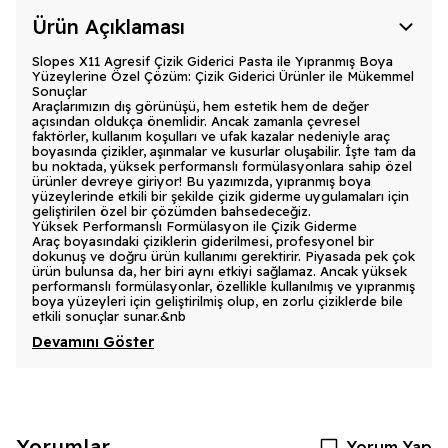
Ürün Açıklaması
Slopes X11 Agresif Çizik Giderici Pasta ile Yıpranmış Boya
Yüzeylerine Özel Çözüm: Çizik Giderici Ürünler ile Mükemmel
Sonuçlar
Araçlarımızın dış görünüşü, hem estetik hem de değer
açısından oldukça önemlidir. Ancak zamanla çevresel
faktörler, kullanım koşulları ve ufak kazalar nedeniyle araç
boyasında çizikler, aşınmalar ve kusurlar oluşabilir. İşte tam da
bu noktada, yüksek performanslı formülasyonlara sahip özel
ürünler devreye giriyor! Bu yazımızda, yıpranmış boya
yüzeylerinde etkili bir şekilde çizik giderme uygulamaları için
geliştirilen özel bir çözümden bahsedeceğiz.
Yüksek Performanslı Formülasyon ile Çizik Giderme
Araç boyasındaki çiziklerin giderilmesi, profesyonel bir
dokunuş ve doğru ürün kullanımı gerektirir. Piyasada pek çok
ürün bulunsa da, her biri aynı etkiyi sağlamaz. Ancak yüksek
performanslı formülasyonlar, özellikle kullanılmış ve yıpranmış
boya yüzeyleri için geliştirilmiş olup, en zorlu çiziklerde bile
etkili sonuçlar sunar.&nb
Devamını Göster
Yorumlar
Yorum Yap