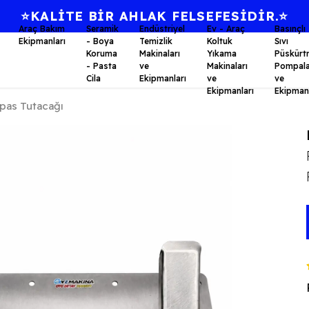
⭐KALİTE BİR AHLAK FELSEFESİDİR.⭐
Araç Bakım
Seramik
Endüstriyel
Ev - Araç
Basınçlı
Ekipmanları
- Boya
Temizlik
Koltuk
Sıvı
Koruma
Makinaları
Yıkama
Püskürt
- Pasta
ve
Makinaları
Pompala
Cila
Ekipmanları
ve
ve
Ekipmanları
Ekipmanl
pas Tutacağı