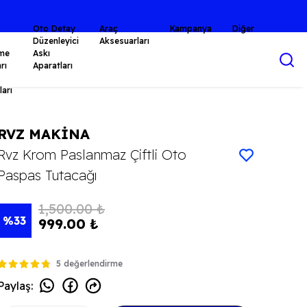
Oto Detay
Araç
Kampanya
Diğer
Düzenleyici
Aksesuarları
me
Askı
rı
Aparatları
arı
RVZ MAKİNA
Rvz Krom Paslanmaz Çiftli Oto
Paspas Tutacağı
1,500.00 ₺
%
33
999.00 ₺
5 değerlendirme
Paylaş
: