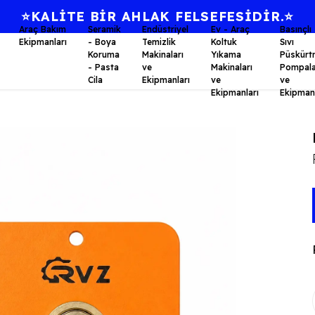
⭐KALİTE BİR AHLAK FELSEFESİDİR.⭐
Araç Bakım
Seramik
Endüstriyel
Ev - Araç
Basınçlı
Ekipmanları
- Boya
Temizlik
Koltuk
Sıvı
Koruma
Makinaları
Yıkama
Püskürt
- Pasta
ve
Makinaları
Pompala
Cila
Ekipmanları
ve
ve
Ekipmanları
Ekipmanl