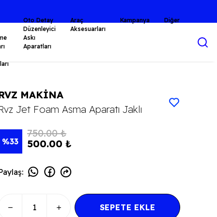
Oto Detay
Araç
Kampanya
Diğer
Düzenleyici
Aksesuarları
me
Askı
rı
Aparatları
arı
RVZ MAKİNA
Rvz Jet Foam Asma Aparatı Jaklı
750.00 ₺
%
33
500.00 ₺
Paylaş
:
SEPETE EKLE