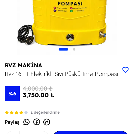
RVZ MAKİNA
Rvz 16 Lt Elektrikli Sıvı Püskürtme Pompası
4,000.00 ₺
%
6
3,750.00 ₺
2 değerlendirme
Paylaş
: