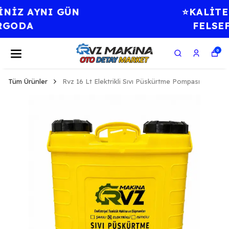
⭐KALİTE BİR AHLAK
FELSEFESİDİR.⭐
0
Tüm Ürünler
Rvz 16 Lt Elektrikli Sıvı Püskürtme Pompası