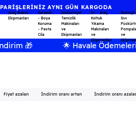
⭐KALİTE BİR AHLAK FELSEFESİDİR.⭐
Araç Bakım
Seramik
Endüstriyel
Ev - Araç
Basınçlı
Ekipmanları
- Boya
Temizlik
Koltuk
Sıvı
Koruma
Makinaları
Yıkama
Püskürt
- Pasta
ve
Makinaları
Pompala
Cila
Ekipmanları
ve
ve
Ekipmanları
Ekipmanl
irim 🎁
🌟 Havale Ödemelerini
Fiyat azalan
İndirim oranı artan
İndirim oranı azala