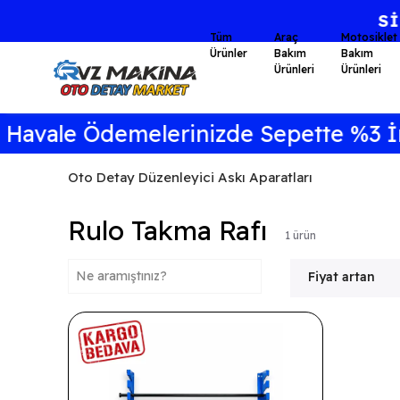
Tüm
Araç
Motosiklet
Ürünler
Bakım
Bakım
Ürünleri
Ürünleri
avale Ödemelerinizde Sepette %3 İnd
Oto Detay Düzenleyici Askı Aparatları
Rulo Takma Rafı
1
ürün
Fiyat artan