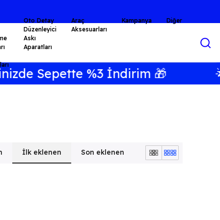
Oto Detay
Araç
Kampanya
Diğer
Düzenleyici
Aksesuarları
me
Askı
rı
Aparatları
arı
zde Sepette %3 İndirim 🎁
🌟
n
İlk eklenen
Son eklenen