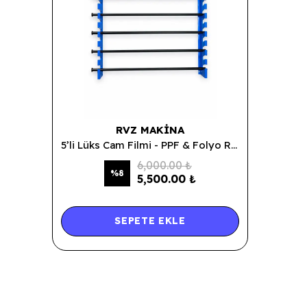
RVZ MAKINA
5’li Lüks Cam Filmi - PPF & Folyo Rulo Takma Rafı
6,000.00 ₺
%
8
5,500.00 ₺
SEPETE EKLE