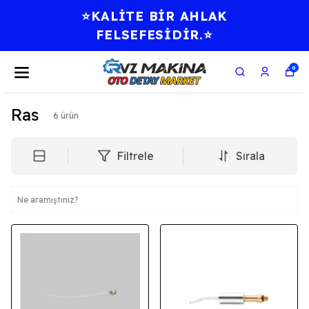
⭐KALİTE BİR AHLAK
FELSEFESİDİR.⭐
0
Ras
6
ürün
Filtrele
Sırala