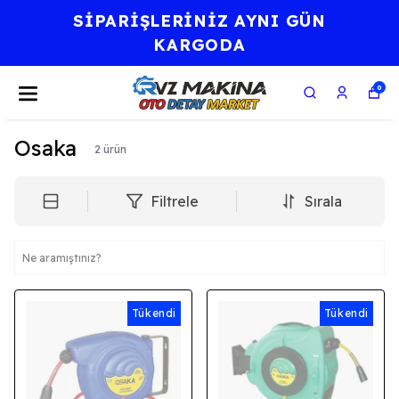
SİPARİŞLERİNİZ AYNI GÜN
KARGODA
0
Osaka
2
ürün
Filtrele
Sırala
Tükendi
Tükendi