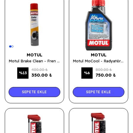
MOTUL
MOTUL
Motul Brake Clean - Fren Balata Spreyi 750 ML.
Motul MoCool - Radyatör Soğutma Sıvısı 500 ML.
400.00 ₺
800.00 ₺
%
13
%
6
350.00 ₺
750.00 ₺
SEPETE EKLE
SEPETE EKLE