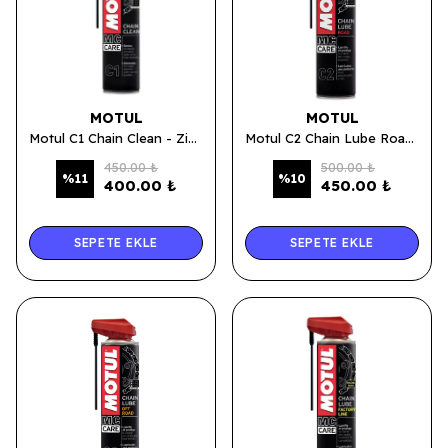
MOTUL
MOTUL
Motul C1 Chain Clean - Zincir Temizleme Sprey 400 ML.
Motul C2 Chain Lube Road Sprey - Zincir Yağı 400 ML.
450.00 ₺
500.00 ₺
%
11
%
10
400.00 ₺
450.00 ₺
SEPETE EKLE
SEPETE EKLE