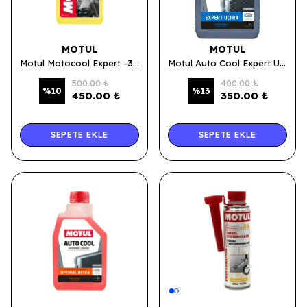
MOTUL
MOTUL
Motul Motocool Expert -37°C Motosiklet Sarı Antifiriz ve Soğutma Sıvısı - 1 Lt ( Üretim Yılı: 2025 )
Motul Auto Cool Expert Ultra Konsantre 1 Lt Mavi Antifriz ( Üretim Yılı: 2025 )
500.00 ₺
400.00 ₺
%
10
%
13
450.00 ₺
350.00 ₺
SEPETE EKLE
SEPETE EKLE