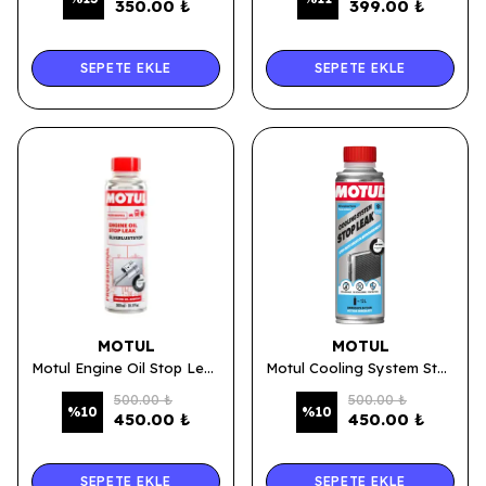
350.00 ₺
399.00 ₺
SEPETE EKLE
SEPETE EKLE
MOTUL
MOTUL
Motul Engine Oil Stop Leak - Motor Yağ Sızıntı Önleyici 300 ML.
Motul Cooling System Stop Leak - Radyatör Çatlak Tıkayıcı 300 ML.
500.00 ₺
500.00 ₺
%
10
%
10
450.00 ₺
450.00 ₺
SEPETE EKLE
SEPETE EKLE