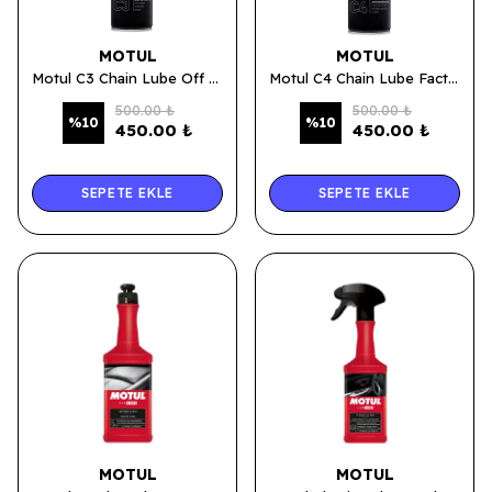
MOTUL
MOTUL
Motul C3 Chain Lube Off Road Sprey - Zincir Yağı 400 ML.
Motul C4 Chain Lube Factory Line - Zincir Yağı Sprey 400 ML.
500.00 ₺
500.00 ₺
%
10
%
10
450.00 ₺
450.00 ₺
SEPETE EKLE
SEPETE EKLE
MOTUL
MOTUL