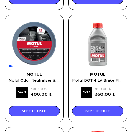
MOTUL
MOTUL
Motul Odor Neutralizer & Air Fresher Koku Nötralizatörü
Motul DOT 4 LV Brake Fluid - Fren Hidrolik Yağı 500 ML.
500.00 ₺
400.00 ₺
%
20
%
13
400.00 ₺
350.00 ₺
SEPETE EKLE
SEPETE EKLE