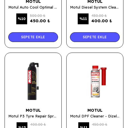
MOTUL
MOTUL
Motul Auto Cool Optimal Ultra Konsantre 1 Lt Kırmızı Antifriz ( Üretim Yılı: 2025 )
Motul Diesel System Clean - Dizel Sistem Temizleyici 300 ML.
500.00 ₺
450.00 ₺
%
10
%
11
450.00 ₺
400.00 ₺
SEPETE EKLE
SEPETE EKLE
MOTUL
MOTUL
Motul P3 Tyre Repair Sprey - Lastik Tamir Kiti 300 ML.
Motul DPF Cleaner - Dizel Partikül Filtre Temizleyici 300 ML.
400.00 ₺
450.00 ₺
%
13
%
11