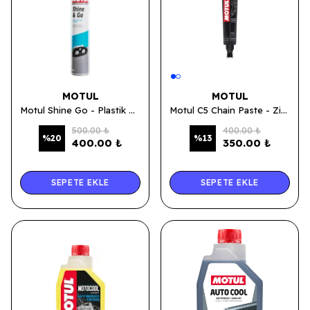
MOTUL
MOTUL
Motul Shine Go - Plastik Yüzey Parlatıcı 750 ML.
Motul C5 Chain Paste - Zincir Yağlama Kremi 150 ML.
500.00 ₺
400.00 ₺
%
20
%
13
400.00 ₺
350.00 ₺
SEPETE EKLE
SEPETE EKLE