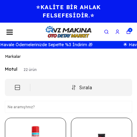
⭐KALİTE BİR AHLAK
FELSEFESİDİR.⭐
0
ale Ödemelerinizde Sepette %3 İndirim 🎁
🌟 Havale 
Markalar
Motul
22
ürün
Sırala