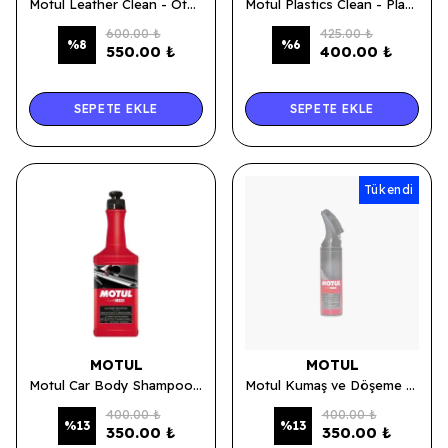
Motul Leather Clean - Oto Deri Temizleme Kremi 500 ML.
Motul Plastics Clean - Plastik Yüzey Temizleyici Sprey 500 ML.
600.00 ₺
425.00 ₺
%
8
%
6
550.00 ₺
400.00 ₺
SEPETE EKLE
SEPETE EKLE
Tükendi
MOTUL
MOTUL
Motul Car Body Shampoo - Araç Şampuanı 500 ML.
Motul Kumaş ve Döşeme Temizleyici Sprey Fırça Başlıklı 500 ML.
400.00 ₺
400.00 ₺
%
13
%
13
350.00 ₺
350.00 ₺