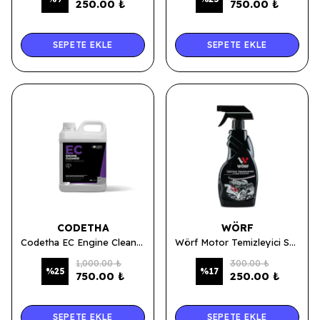
250.00 ₺
750.00 ₺
SEPETE EKLE
SEPETE EKLE
CODETHA
WÖRF
Codetha EC Engine Cleaner (Motor Temizleyici 1/25 Konsantre) 5 Lt.
Wörf Motor Temizleyici Sprey 500 Ml
1,000.00 ₺
300.00 ₺
%
25
%
17
750.00 ₺
250.00 ₺
SEPETE EKLE
SEPETE EKLE