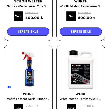
SCHÖN WEITER
WÜRTH
Schön Weiter Araç Oto Susuz Motor Temizleyici 500ml Sprey (Mustang)
Würth Motor Temizleme Sprey 500 ML
500.00 ₺
550.00 ₺
%
20
%
9
400.00 ₺
500.00 ₺
SEPETE EKLE
SEPETE EKLE
WÖRF
WÖRF
Wörf Fastcat Serisi Motor Temizleyici Sprey 500 ML.
Wörf Motor Temizleyici 5 LT.
275.00 ₺
1,000.00 ₺
%
9
%
25