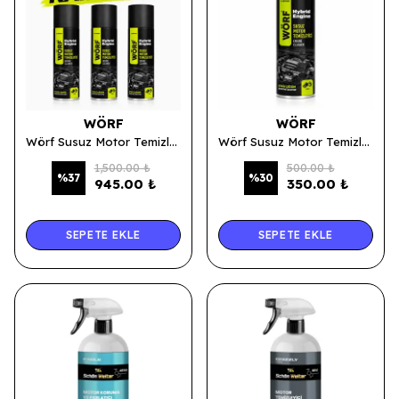
WÖRF
WÖRF
Wörf Susuz Motor Temizleyici Aerosol Sprey 500 ML - 3’lü Avantaj Paketi
Wörf Susuz Motor Temizleyici Aerosol Sprey 500 ml
1,500.00 ₺
500.00 ₺
%
37
%
30
945.00 ₺
350.00 ₺
SEPETE EKLE
SEPETE EKLE