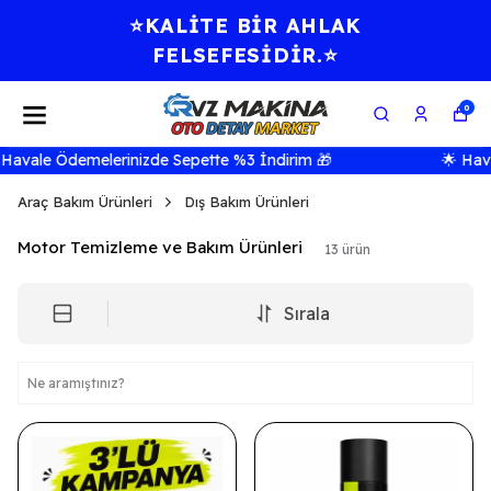
⭐KALİTE BİR AHLAK
FELSEFESİDİR.⭐
0
vale Ödemelerinizde Sepette %3 İndirim 🎁
🌟 Havale
Araç Bakım Ürünleri
Dış Bakım Ürünleri
Motor Temizleme ve Bakım Ürünleri
13
ürün
Sırala