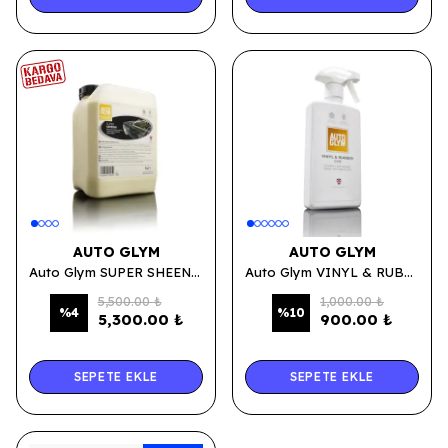
AUTO GLYM
AUTO GLYM
Auto Glym SUPER SHEEN - Vinil, Torpido, Plastik, Motor Bakım Sütü 5 LT.
Auto Glym VINYL & RUBBER CARE - Vinil, Torpido, Plastik, Motor Bakım Sütü 500 ML.
5,500.00 ₺
1,000.00 ₺
%
4
%
10
5,300.00 ₺
900.00 ₺
SEPETE EKLE
SEPETE EKLE