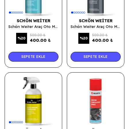
SCHÖN WEITER
SCHÖN WEITER
Schön Weiter Araç Oto Motor Koruma ve Parlatıcı Sprey 500ml (Eagle)
Schön Weiter Araç Oto Motor Temizleyici Sprey 500ml (Grızzly)
500.00 ₺
500.00 ₺
%
20
%
20
400.00 ₺
400.00 ₺
SEPETE EKLE
SEPETE EKLE