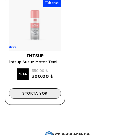
Tükendi
Tükendi
INTSUP
Intsup Susuz Motor Temizleme Spreyi 500 ML.
350.00 ₺
%
14
300.00 ₺
STOKTA YOK