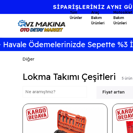
Tüm
Araç
Motosiklet
Ürünler
Bakım
Bakım
Ürünleri
Ürünleri
vale Ödemelerinizde Sepette %3 İndir
Diğer
Lokma Takımı Çeşitleri
5
ürün
Fiyat artan