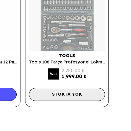
TOOLS
Solid SLD-1012 Lokma Takımı 12 Parça 1/2 5307
Tools 108 Parça Profesyonel Lokma Takımı
2,250.00 ₺
%
11
1,999.00 ₺
STOKTA YOK