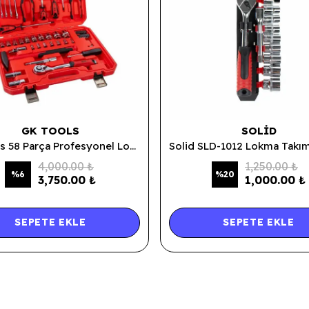
GK TOOLS
SOLID
Gk Tools 58 Parça Profesyonel Lokma Takımı
4,000.00 ₺
1,250.00 ₺
%
6
%
20
3,750.00 ₺
1,000.00 ₺
SEPETE EKLE
SEPETE EKLE