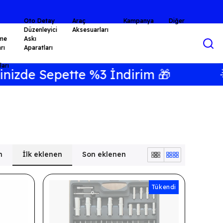
Oto Detay
Araç
Kampanya
Diğer
Düzenleyici
Aksesuarları
me
Askı
rı
Aparatları
arı
de Sepette %3 İndirim 🎁
🌟 H
n
İlk eklenen
Son eklenen
Tükendi