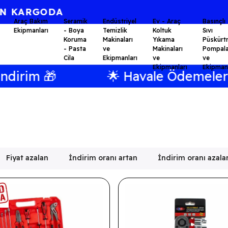
⭐KALİTE BİR AHLAK FELSEFESİDİR.⭐
Araç Bakım
Seramik
Endüstriyel
Ev - Araç
Basınçlı
Ekipmanları
- Boya
Temizlik
Koltuk
Sıvı
Koruma
Makinaları
Yıkama
Püskürt
- Pasta
ve
Makinaları
Pompala
Cila
Ekipmanları
ve
ve
Ekipmanları
Ekipmanl
im 🎁
🌟 Havale Ödemeleriniz
Fiyat azalan
İndirim oranı artan
İndirim oranı azala