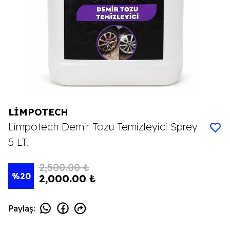
LİMPOTECH
Limpotech Demir Tozu Temizleyici Sprey
5 LT.
2,500.00 ₺
%
20
2,000.00 ₺
Paylaş
: