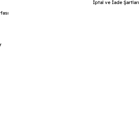
İptal ve İade Şartlar
fası
r