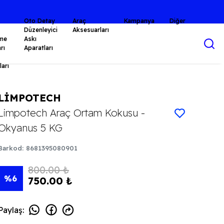
Oto Detay
Araç
Kampanya
Diğer
Düzenleyici
Aksesuarları
me
Askı
rı
Aparatları
arı
LİMPOTECH
Limpotech Araç Ortam Kokusu -
Okyanus 5 KG
Barkod
:
8681395080901
800.00 ₺
%
6
750.00 ₺
Paylaş
: