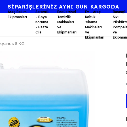
⭐KALİTE BİR AHLAK FELSEFESİDİR.⭐
Araç Bakım
Seramik
Endüstriyel
Ev - Araç
Basınçlı
Ekipmanları
- Boya
Temizlik
Koltuk
Sıvı
Koruma
Makinaları
Yıkama
Püskürt
- Pasta
ve
Makinaları
Pompala
Cila
Ekipmanları
ve
ve
Ekipmanları
Ekipmanl
kyanus 5 KG