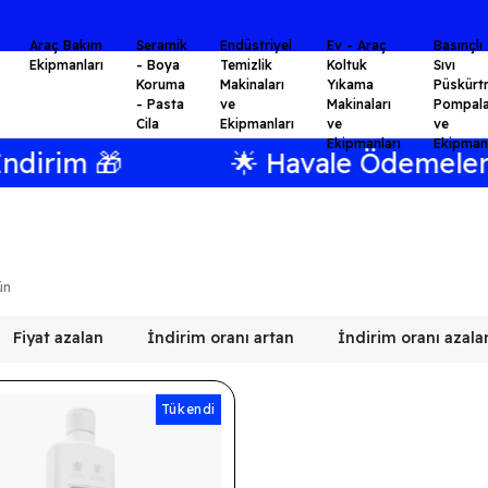
⭐KALİTE BİR AHLAK FELSEFESİDİR.⭐
Araç Bakım
Seramik
Endüstriyel
Ev - Araç
Basınçlı
Ekipmanları
- Boya
Temizlik
Koltuk
Sıvı
Koruma
Makinaları
Yıkama
Püskürt
- Pasta
ve
Makinaları
Pompala
Cila
Ekipmanları
ve
ve
Ekipmanları
Ekipmanl
irim 🎁
🌟 Havale Ödemelerin
ün
Fiyat azalan
İndirim oranı artan
İndirim oranı azala
Tükendi