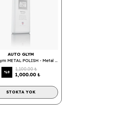
AUTO GLYM
Auto Glym METAL POLISH - Metal Kromaj Yenileyici Cila 325 ML.
1,100.00 ₺
%
9
1,000.00 ₺
STOKTA YOK