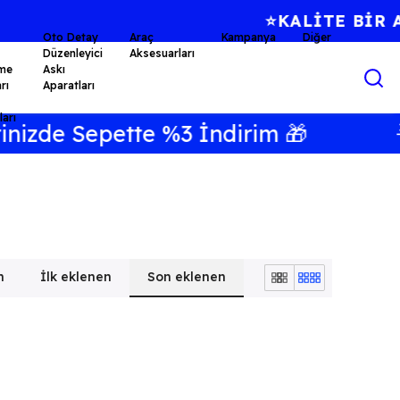
Oto Detay
Araç
Kampanya
Diğer
Düzenleyici
Aksesuarları
me
Askı
rı
Aparatları
arı
izde Sepette %3 İndirim 🎁
🌟
n
İlk eklenen
Son eklenen