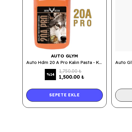
AUTO GLYM
Auto Hdm 20 A Pro Kalın Pasta - Kalın ve Orta Çizik Giderici Pasta 1 LT.
1,750.00 ₺
%
14
1,500.00 ₺
SEPETE EKLE