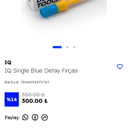
IQ
IQ Single Blue Detay Fırçası
Barkod
:
7546091972767
350.00 ₺
%
14
300.00 ₺
Paylaş
: