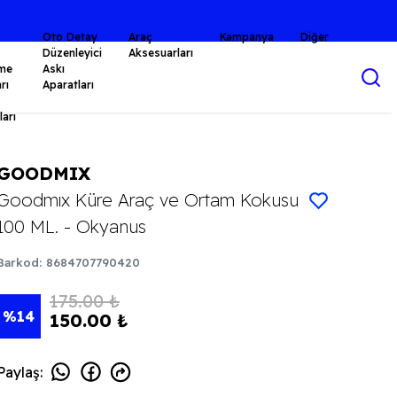
İDİR.⭐
Oto Detay
Araç
Kampanya
Diğer
Düzenleyici
Aksesuarları
me
Askı
rı
Aparatları
arı
GOODMIX
Goodmıx Küre Araç ve Ortam Kokusu
100 ML. - Okyanus
Barkod
:
8684707790420
175.00 ₺
%
14
150.00 ₺
Paylaş
: