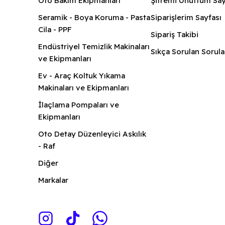
Oto Bakım Ekipmanları
Şifremi Unuttum Say
Seramik - Boya Koruma - Pasta
Siparişlerim Sayfası
Cila - PPF
Sipariş Takibi
Endüstriyel Temizlik Makinaları
Sıkça Sorulan Sorula
ve Ekipmanları
Ev - Araç Koltuk Yıkama
Makinaları ve Ekipmanları
İlaçlama Pompaları ve
Ekipmanları
Oto Detay Düzenleyici Askılık
- Raf
Diğer
Markalar