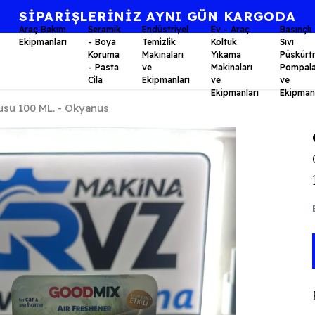
⭐KALİTE BİR AHLAK FELSEFES
Araç Bakım
Seramik
Endüstriyel
Ev - Araç
Basınçlı
Ekipmanları
- Boya
Temizlik
Koltuk
Sıvı
Koruma
Makinaları
Yıkama
Püskürt
- Pasta
ve
Makinaları
Pompala
Cila
Ekipmanları
ve
ve
Ekipmanları
Ekipmanl
su 100 ML. - Okyanus