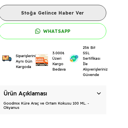
Stoğa Gelince Haber Ver
WHATSAPP
256 Bit
3.000₺
SSL
Siparişleriniz
Üzeri
Sertifikası
Aynı Gün
Kargo
İle
Kargoda
Bedava
Alışverişleriniz
Güvende
Ürün Açıklaması
Goodmıx Küre Araç ve Ortam Kokusu 100 ML. -
Okyanus