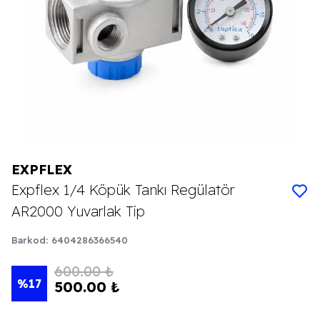
EXPFLEX
Expflex 1/4 Köpük Tankı Regülatör
AR2000 Yuvarlak Tip
Barkod
:
6404286366540
600.00 ₺
%
17
500.00 ₺