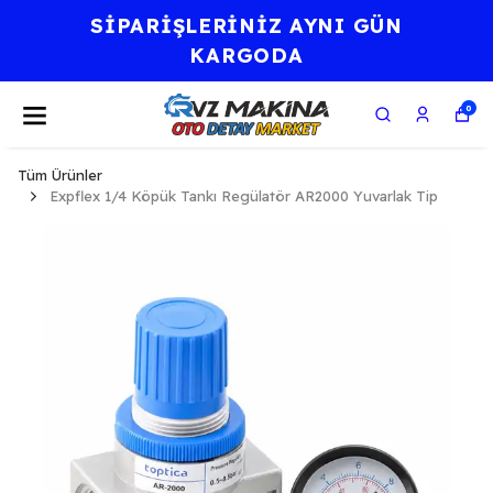
İNİZ AYNI GÜN
⭐KALİTE
RGODA
FELSE
0
Tüm Ürünler
Expflex 1/4 Köpük Tankı Regülatör AR2000 Yuvarlak Tip