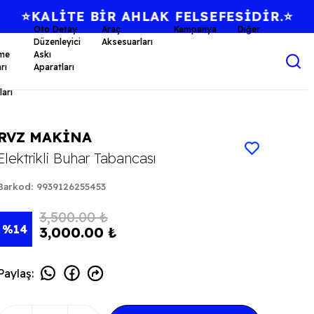
Oto Detay
Araç
Kampanya
Diğer
Düzenleyici
Aksesuarları
me
Askı
rı
Aparatları
arı
RVZ MAKİNA
Elektrikli Buhar Tabancası
Barkod
:
9939126255453
3,500.00 ₺
%
14
3,000.00 ₺
Paylaş
: