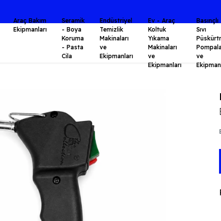
⭐KALİTE BİR AHLAK FELSEFESİDİR.⭐
Araç Bakım
Seramik
Endüstriyel
Ev - Araç
Basınçlı
Ekipmanları
- Boya
Temizlik
Koltuk
Sıvı
Koruma
Makinaları
Yıkama
Püskürt
- Pasta
ve
Makinaları
Pompala
Cila
Ekipmanları
ve
ve
Ekipmanları
Ekipmanl