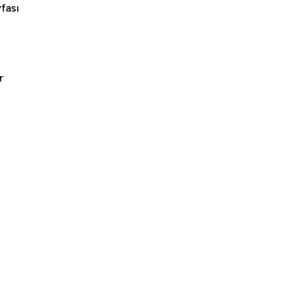
fası
r