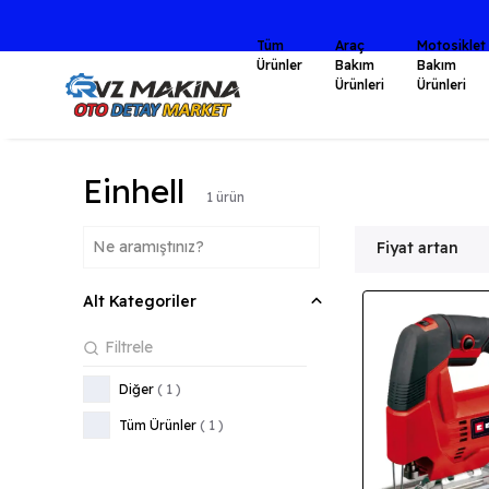
İZ AYNI GÜN KARGODA
Tüm
Araç
Motosiklet
Ürünler
Bakım
Bakım
Ürünleri
Ürünleri
Einhell
1
ürün
Fiyat artan
Alt Kategoriler
Diğer
(
1
)
Tüm Ürünler
(
1
)