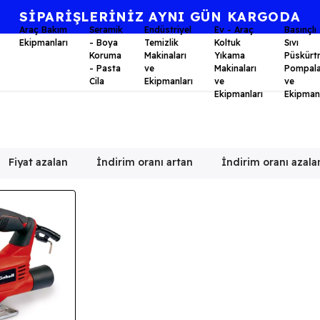
Araç Bakım
Seramik
Endüstriyel
Ev - Araç
Basınçlı
Ekipmanları
- Boya
Temizlik
Koltuk
Sıvı
Koruma
Makinaları
Yıkama
Püskürt
- Pasta
ve
Makinaları
Pompala
Cila
Ekipmanları
ve
ve
Ekipmanları
Ekipmanl
Fiyat azalan
İndirim oranı artan
İndirim oranı azala