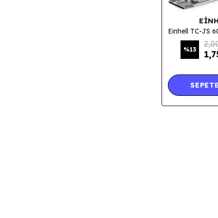
EINH
2,0
%
13
1,7
SEPETE