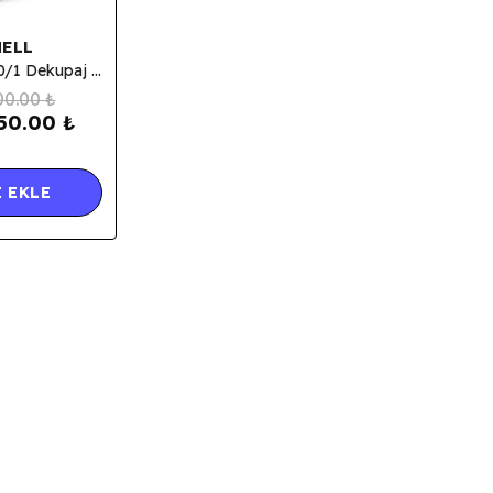
ELL
Einhell TC-JS 60/1 Dekupaj Testere
00.00 ₺
50.00 ₺
 EKLE