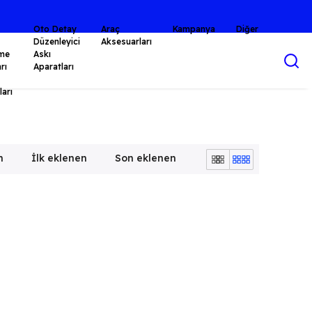
⭐KALİTE BİR 
Oto Detay
Araç
Kampanya
Diğer
Düzenleyici
Aksesuarları
me
Askı
rı
Aparatları
arı
n
İlk eklenen
Son eklenen