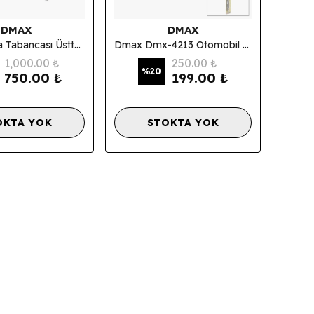
DMAX
DMAX
Dmax Boya Tabancası Üstten Depolu DMX-4185
Dmax Dmx-4213 Otomobil Motosiklet Bisiklet Hava Basınç Jakı Profesyonel Extra Güçlü
1,000.00 ₺
250.00 ₺
%
20
750.00 ₺
199.00 ₺
OKTA YOK
STOKTA YOK