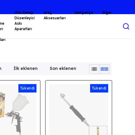
⭐KALİTE BİR AHLAK FELSEFESİDİR.⭐
Oto Detay
Araç
Kampanya
Diğer
Düzenleyici
Aksesuarları
me
Askı
rı
Aparatları
arı
n
İlk eklenen
Son eklenen
Tükendi
Tükendi