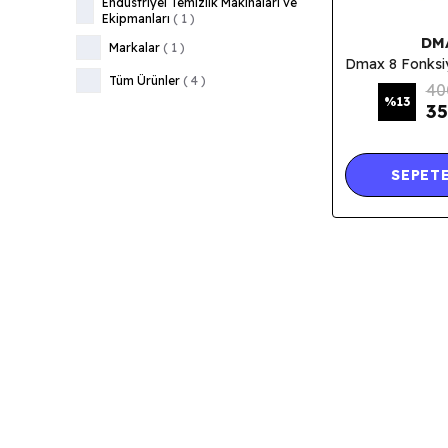
Endüstriyel Temizlik Makinaları ve
Ekipmanları
(
1
)
DM
Markalar
(
1
)
Tüm Ürünler
(
4
)
40
%
13
35
SEPETE