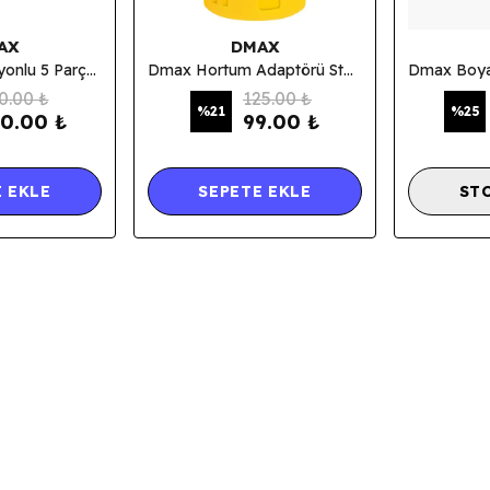
AX
DMAX
Dmax 8 Fonksiyonlu 5 Parça Sulama Tabancası
Dmax Hortum Adaptörü Stoplu 1/2
0.00 ₺
125.00 ₺
%
21
%
25
0.00 ₺
99.00 ₺
 EKLE
SEPETE EKLE
ST