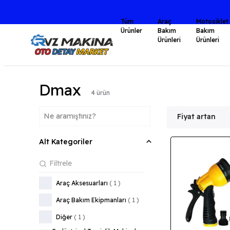
Tüm
Araç
Motosiklet
Ürünler
Bakım
Bakım
Ürünleri
Ürünleri
Dmax
4
ürün
Fiyat artan
Alt Kategoriler
Araç Aksesuarları
(
1
)
Araç Bakım Ekipmanları
(
1
)
Diğer
(
1
)