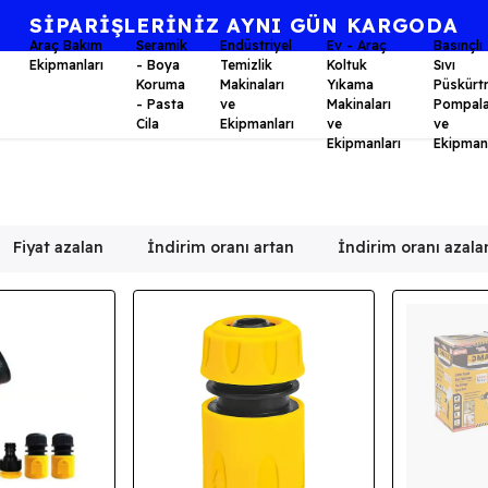
Araç Bakım
Seramik
Endüstriyel
Ev - Araç
Basınçlı
Ekipmanları
- Boya
Temizlik
Koltuk
Sıvı
Koruma
Makinaları
Yıkama
Püskürt
- Pasta
ve
Makinaları
Pompala
Cila
Ekipmanları
ve
ve
Ekipmanları
Ekipmanl
Fiyat azalan
İndirim oranı artan
İndirim oranı azala