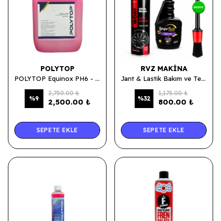
POLYTOP
RVZ MAKINA
POLYTOP Equinox PH6 - Demir Tozu Temizleyici 5 LT
Jant & Lastik Bakım ve Temizlik Kampanyası | Oto Bakım Seti
2,750.00 ₺
1,175.00 ₺
%
9
%
32
2,500.00 ₺
800.00 ₺
SEPETE EKLE
SEPETE EKLE