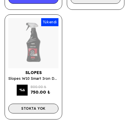
Tükendi
SLOPES
Slopes W10 Smart Iron Demir Tozu Temizleyici 750 ML.
800.00 ₺
%
6
750.00 ₺
STOKTA YOK