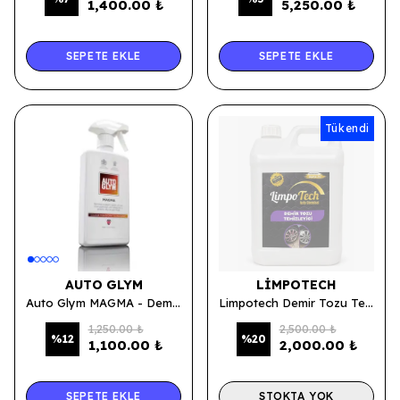
1,400.00 ₺
5,250.00 ₺
SEPETE EKLE
SEPETE EKLE
Tükendi
AUTO GLYM
LIMPOTECH
Auto Glym MAGMA - Demir Tozu Temizleyici 500 ML.
Limpotech Demir Tozu Temizleyici Sprey 5 LT.
1,250.00 ₺
2,500.00 ₺
%
12
%
20
1,100.00 ₺
2,000.00 ₺
SEPETE EKLE
STOKTA YOK