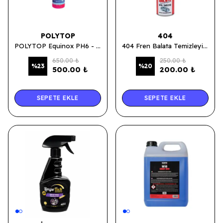
POLYTOP
404
POLYTOP Equinox PH6 - Demir Tozu Temizleyici 500 ML
404 Fren Balata Temizleyici 500 ML
650.00 ₺
250.00 ₺
%
23
%
20
500.00 ₺
200.00 ₺
SEPETE EKLE
SEPETE EKLE