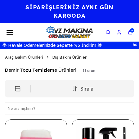
⭐KALİTE BİR AHLAK
FELSEFESİDİR.⭐
0
 Havale Ödemelerinizde Sepette %3 İndirim 🎁
🌟 Ha
Araç Bakım Ürünleri
Dış Bakım Ürünleri
Demir Tozu Temizleme Ürünleri
11
ürün
Sırala