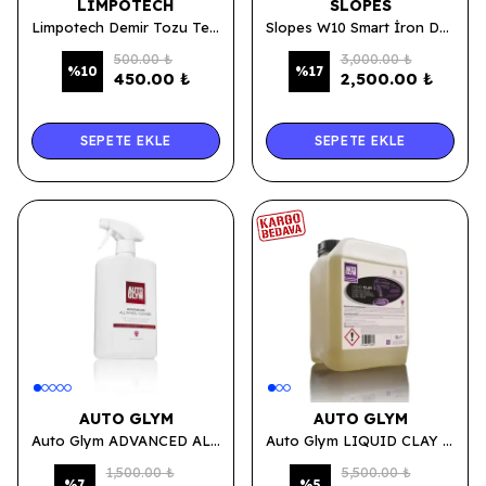
LIMPOTECH
SLOPES
Limpotech Demir Tozu Temizleyici Sprey 400 ML.
Slopes W10 Smart İron Demir Tozu Temizleyici 5 LT.
500.00 ₺
3,000.00 ₺
%
10
%
17
450.00 ₺
2,500.00 ₺
SEPETE EKLE
SEPETE EKLE
AUTO GLYM
AUTO GLYM
Auto Glym ADVANCED ALL WHEEL CLEANER - pH Notr, Demir Tozu Duyarlı, Etkili Jant Temizleyici 1 LT.
Auto Glym LIQUID CLAY - Demir Tozu Temizleyici 5 LT.
1,500.00 ₺
5,500.00 ₺
%
7
%
5