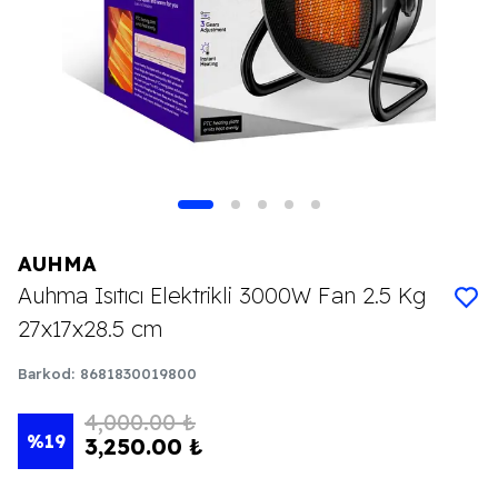
AUHMA
Auhma Isıtıcı Elektrikli 3000W Fan 2.5 Kg
27x17x28.5 cm
Barkod
:
8681830019800
4,000.00 ₺
%
19
3,250.00 ₺