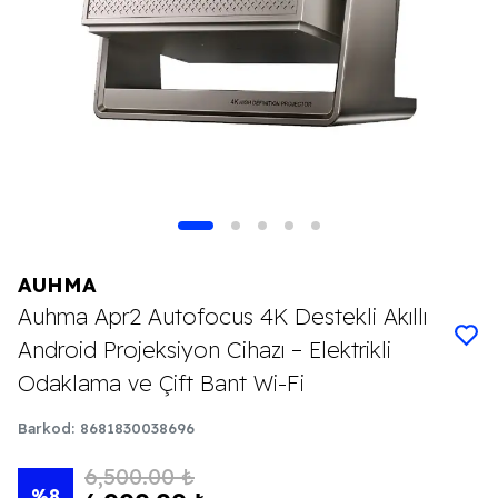
AUHMA
Auhma Apr2 Autofocus 4K Destekli Akıllı
Android Projeksiyon Cihazı – Elektrikli
Odaklama ve Çift Bant Wi-Fi
Barkod
:
8681830038696
6,500.00 ₺
%
8