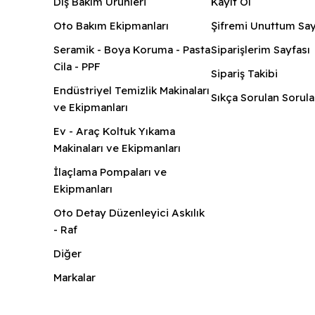
Dış Bakım Ürünleri
Kayıt Ol
Oto Bakım Ekipmanları
Şifremi Unuttum Say
Seramik - Boya Koruma - Pasta
Siparişlerim Sayfası
Cila - PPF
Sipariş Takibi
Endüstriyel Temizlik Makinaları
Sıkça Sorulan Sorula
ve Ekipmanları
Ev - Araç Koltuk Yıkama
Makinaları ve Ekipmanları
İlaçlama Pompaları ve
Ekipmanları
Oto Detay Düzenleyici Askılık
- Raf
Diğer
Markalar