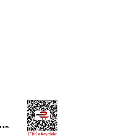
şmesi