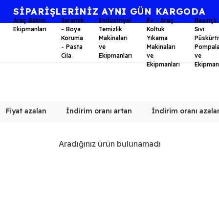
SİPARİŞLERİNİZ AYNI GÜN KARGODA
Araç Bakım
Seramik
Endüstriyel
Ev - Araç
Basınçlı
Ekipmanları
- Boya
Temizlik
Koltuk
Sıvı
Koruma
Makinaları
Yıkama
Püskürt
- Pasta
ve
Makinaları
Pompala
Cila
Ekipmanları
ve
ve
Ekipmanları
Ekipmanl
Fiyat azalan
İndirim oranı artan
İndirim oranı azala
Aradığınız ürün bulunamadı