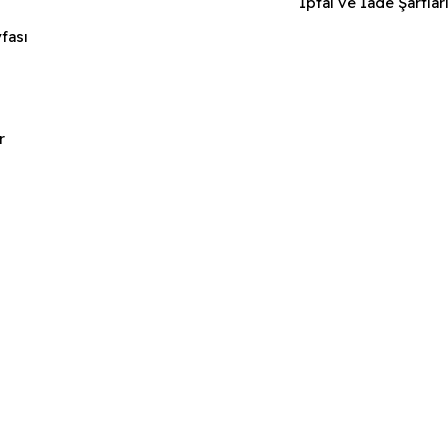
İptal ve İade Şartlar
fası
r