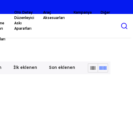
Oto Detay
Araç
Kampanya
Diğer
Düzenleyici
Aksesuarları
me
Askı
rı
Aparatları
arı
n
İlk eklenen
Son eklenen